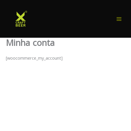
Ir
para
o
conteúdo
Minha conta
[woocommerce_my_account]