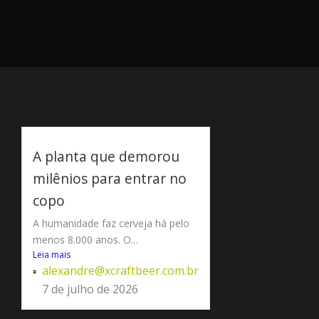
A planta que demorou
milênios para entrar no
copo
A humanidade faz cerveja há pelo
menos 8.000 anos. O...
Leia mais
alexandre@xcraftbeer.com.br
7 de julho de 2026