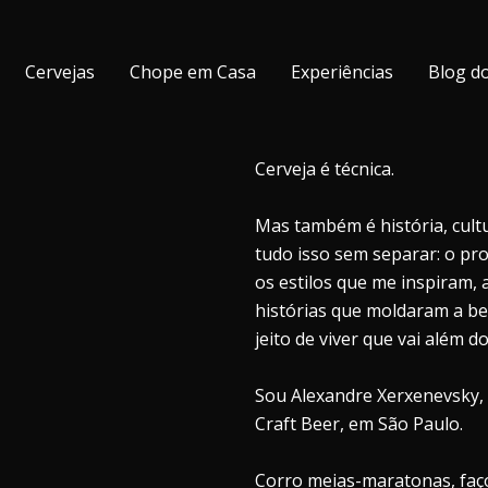
Cervejas
Chope em Casa
Experiências
Blog d
Cerveja é técnica.
Mas também é história, cultu
tudo isso sem separar: o pr
os estilos que me inspiram,
histórias que moldaram a b
jeito de viver que vai além d
Sou Alexandre Xerxenevsky, 
Craft Beer, em São Paulo.
Corro meias-maratonas, faço